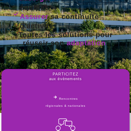
équipes
Assurer
sa continuité
d'activité
Toutes les solutions pour
réussir son
adaptation
.
PARTICITEZ
aux évènements
Rencontres
régionales & nationales