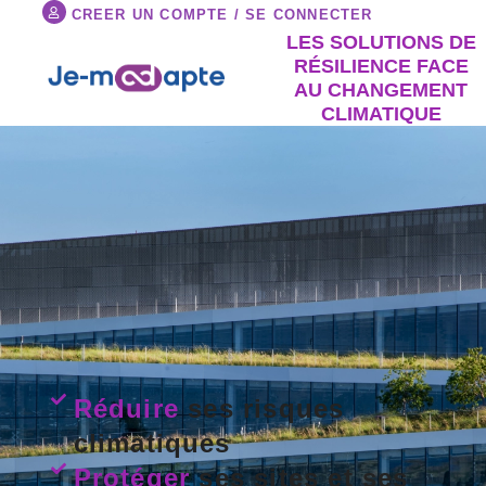
Aller
CREER UN COMPTE / SE CONNECTER
au
LES SOLUTIONS DE
contenu
RÉSILIENCE FACE
AU CHANGEMENT
CLIMATIQUE
Réduire
ses risques
climatiques
Protéger
ses sites et ses