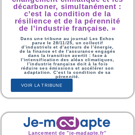
décarboner, simultanément :
c’est la condition de la
résilience et de la pérennité
de l’industrie française. »
Dans une tribune au journal Les Echos
parue le 28/11/25, un collectif
d’industriels et d’acteurs de l’énergie,
de la finance et de l’assurance engagés
dans la transition avertit : face à
l’intensification des aléas climatiques,
l’industrie française doit à la fois
réduire ses émissions et accélérer son
adaptation. C’est la condition de sa
pérennité.
VOIR LA TRIBUNE
Lancement de "je-madapte.fr"