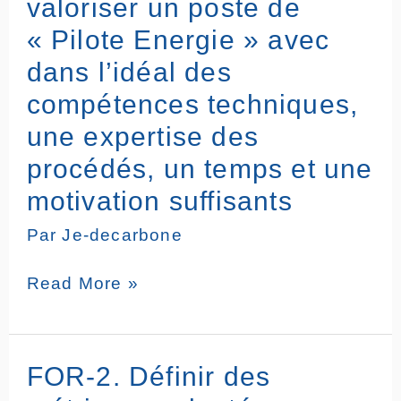
valoriser un poste de
Désigner
et
« Pilote Energie » avec
valoriser
dans l’idéal des
un
poste
compétences techniques,
de
une expertise des
« Pilote
Energie »
procédés, un temps et une
avec
motivation suffisants
dans
l’idéal
Par
Je-decarbone
des
compétences
Read More »
techniques,
une
expertise
des
FOR-
FOR-2. Définir des
procédés,
2.
un