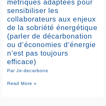
métriques adaptées pour
Définir
temps
des
sensibiliser les
et
métriques
une
collaborateurs aux enjeux
adaptées
motivation
pour
de la sobriété énergétique
suffisants
sensibiliser
(parler de décarbonation
les
collaborateurs
ou d’économies d’énergie
aux
n’est pas toujours
enjeux
de
efficace)
la
Par
Je-decarbone
sobriété
énergétique
(parler
Read More »
de
décarbonation
ou
d’économies