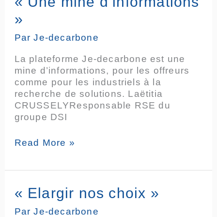
« Une mine d’informations
Une
»
mine
d’informations
Par
Je-decarbone
»
La plateforme Je-decarbone est une
mine d’informations, pour les offreurs
comme pour les industriels à la
recherche de solutions. Laëtitia
CRUSSELYResponsable RSE du
groupe DSI
Read More »
«
« Elargir nos choix »
Elargir
Par
Je-decarbone
nos