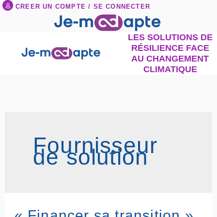
Aller
CREER UN COMPTE / SE CONNECTER
au
contenu
LES SOLUTIONS DE
RÉSILIENCE FACE
AU CHANGEMENT
CLIMATIQUE
Fournisseur
de solution
«
« Financer sa transition »